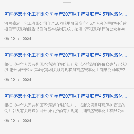
河南盛宏丰化工有限公司年产20万吨甲醛及联产4.5万吨液体甲醇钠扩建项目 环境影响评价第二次公示
河南盛宏丰化工有限公司年产20万吨甲醛及联产4.5万吨液体甲醇钠扩建
项目环境影响报告书目前基本编制完成，按照《环境影响评价公众参与办
法》有关规定，为推进和规范项目环境影响评价活动中的公众参与，现将
/
05-13
2024
本项目的环评报告书有关内容向各企事业单位和市民公告如下，希望大家
积极参与，提出宝贵意见。
河南盛宏丰化工有限公司年产20万吨甲醛及联产4.5万吨液体甲醇钠扩建项目 环境影响评价公众参与第一次
根据《中华人民共和国环境影响评价法》及《环境影响评价众参与办法》
(生态环境部部令 第4号)等相关规定现将河南盛宏丰化工有限公司年产20
万吨甲醛及联产4.5万吨液体甲醇钠扩建项目环境影响评价的有关信息予
/
05-13
2024
以公示。公示内容如下:
河南盛宏丰化工有限公司年产20万吨甲醛及联产4.5万吨液体甲醇钠扩建项目 环境影响评价公众参与第一次
根据《中华人民共和国环境影响保护法》、《建设项目环境保护管理条
例》以及有关建设项目环境保护的有关规定，河南盛宏丰化工有限公司年
产20万吨甲醛及联产4.5万吨液体甲醇钠扩建项目应编制环境影响报告
/
05-13
2024
书。河南盛宏丰化工有限公司已于2022年3月31日委托河南晟帆环保科技
有限公司承担该建设项目的环境影响评价工作。根据《环境影响评价公众
参与办法》（部令第4号）文件要求，现对公众公告如下内容。